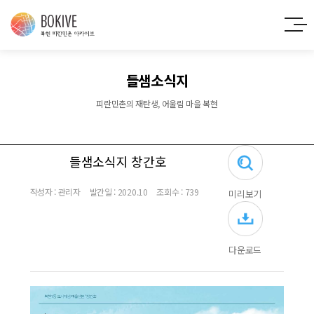
들샘소식지
피란민촌의 재탄생, 어울림 마을 복현
들샘소식지 창간호
작성자 : 관리자
발간일 : 2020.10
조회수 : 739
미리보기
다운로드